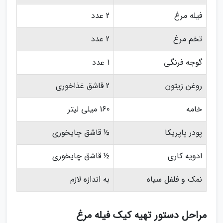
فیله مرغ
2 عدد
تخم مرغ
2 عدد
گوجه فرنگی
1 عدد
روغن زیتون
2 قاشق غذاخوری
خامه
160 میلی لیتر
پودر پاپریکا
½ قاشق چایخوری
ادویه کاری
½ قاشق چایخوری
نمک و فلفل سیاه
به اندازه لازم
مراحل دستور تهیه کیک فیله مرغ