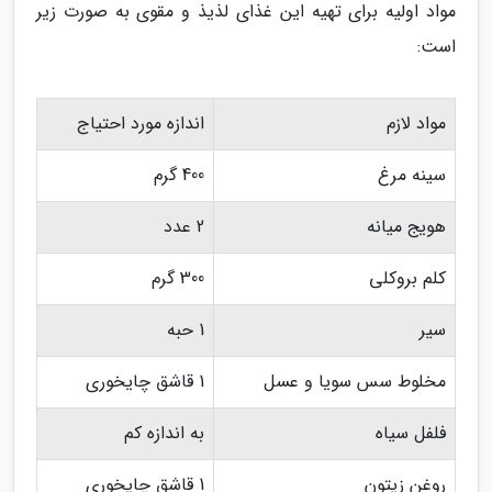
مواد اولیه برای تهیه این غذای لذیذ و مقوی به صورت زیر
است:
مواد لازم
اندازه مورد احتیاج
سینه مرغ
400 گرم
هویج میانه
2 عدد
کلم بروکلی
300 گرم
سیر
1 حبه
مخلوط سس سویا و عسل
1 قاشق چایخوری
فلفل سیاه
به اندازه کم
روغن زیتون
1 قاشق چایخوری