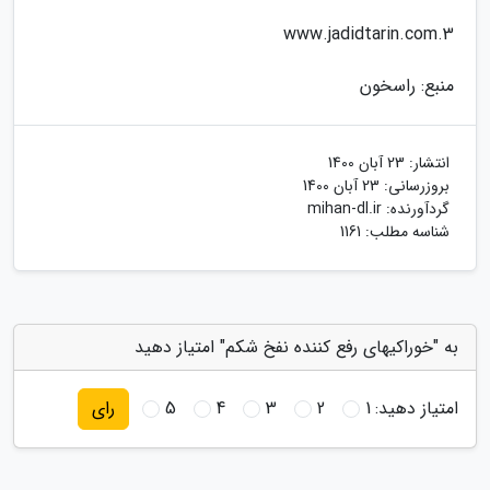
3.www.jadidtarin.com
منبع: راسخون
انتشار:
23 آبان 1400
بروزرسانی:
23 آبان 1400
گردآورنده:
mihan-dl.ir
شناسه مطلب: 1161
به "خوراکیهای رفع کننده نفخ شکم" امتیاز دهید
امتیاز دهید:
1
2
3
4
5
رای