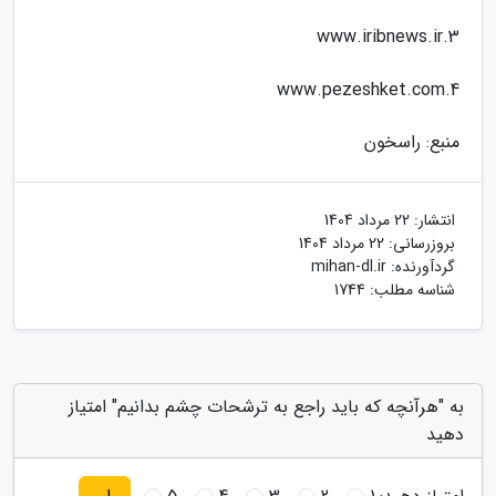
3.www.iribnews.ir
4.www.pezeshket.com
منبع: راسخون
انتشار:
22 مرداد 1404
بروزرسانی:
22 مرداد 1404
گردآورنده:
mihan-dl.ir
شناسه مطلب: 1744
به "هرآنچه که باید راجع به ترشحات چشم بدانیم" امتیاز
دهید