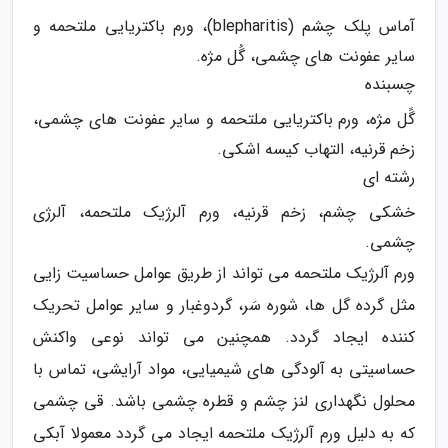
آماس پلک چشم (blepharitis)، ورم باکتریایی ملتحمه و
سایر عفونت های چشمی، گُل مژه.
چسبنده
گًل مژه، ورم باکتریایی ملتحمه و سایر عفونت های چشمی،
زخم قرنیه، التهاب کیسه اشکی.
رشته ای
خشکی چشم، زخم قرنیه، ورم آلرژیک ملتحمه، آلرژی
چشمی.
ورم آلرژیک ملتحمه می تواند از طریق عوامل حساسیت زایی
مثل گرده گل ها، شوره سَر، گردوغبار و سایر عوامل تحریک
کننده ایجاد گردد. همچنین می تواند نوعی واکنش
حساسیتی به آلودگی های شیمیایی، مواد آرایشی، تماس با
محلول نگهداری لنز چشم و قطره چشمی باشد. قی چشمی
که به دلیل ورم آلرژیک ملتحمه ایجاد می گردد معمولا آبکی