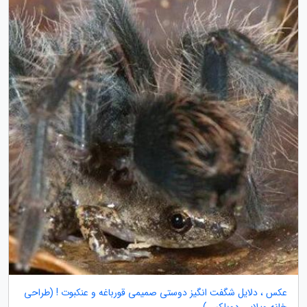
عکس ، دلایل شگفت انگیز دوستی صمیمی قورباغه و عنکبوت ! (طراحی