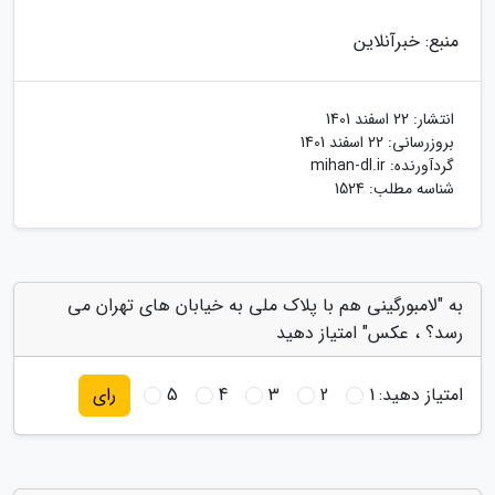
منبع: خبرآنلاین
انتشار:
22 اسفند 1401
بروزرسانی:
22 اسفند 1401
گردآورنده:
mihan-dl.ir
شناسه مطلب: 1524
به "لامبورگینی هم با پلاک ملی به خیابان های تهران می
رسد؟ ، عکس" امتیاز دهید
امتیاز دهید:
1
2
3
4
5
رای