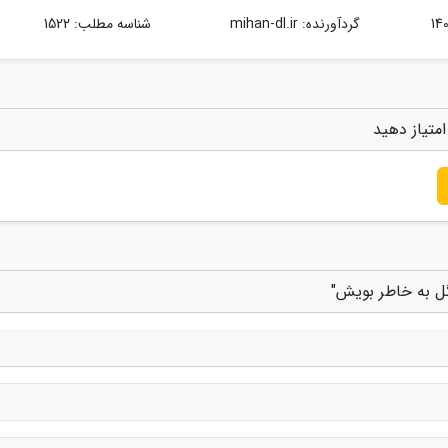
گردآورنده:
mihan-dl.ir
شناسه مطلب: 1522
متیاز دهید
ل به خاطر بویش"