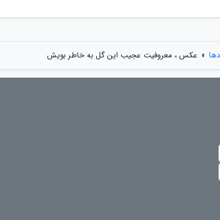
دها
»
عکس ، معروفیت عجیب این گل به خاطر بویش