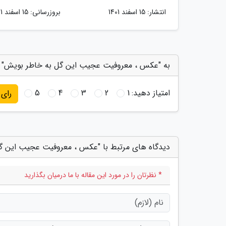
انتشار:
15 اسفند 1401
بروزرسانی:
15 اسفند 1401
به "عکس ، معروفیت عجیب این گل به خاطر بویش" ا
امتیاز دهید:
1
2
3
4
5
رای
دیدگاه های مرتبط با "عکس ، معروفیت عجیب این گ
* نظرتان را در مورد این مقاله با ما درمیان بگذارید