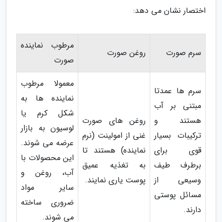
اختصار نشان می دهد:
مرطوب نماینده
سرم صورت
روغن صورت
صورت
معمولا مرطوب
سرم ها عمدتا
نماینده ها به
مبتنی بر آب
شکل کرم یا
هستند و
روغن های صورت
لوسیون به بازار
ترکیبات بسیار
غنی از امولینت (نرم
عرضه می شوند.
قوی برای
نماینده) هستند تا
این محصولات با
برطرف طیف
به تغذیه عمیق
آب، روغن و
وسیعی از
پوست یاری نمایند.
سایر مواد
مسائل پوستی
ضروری ساخته
دارند.
می شوند.