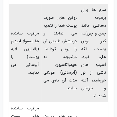
سرم ها برای
برطرف
روغن های صورت
مسائلی مانند
پوست شما را تغذیه
چین و چروک،
می نمایند و
مرطوب نماینده
کدر بودن
درخشش طبیعی آن
ها معمولا اپیدرم
پوست، لکه
را برمی گردانند.
(بالاترین لایه
های تیره،
درنتیجه، به
پوست) را
آسیب های
هیدراتاسیون
آبرسانی می
ناشی از نور
(آبرسانی) طولانی
نمایند.
خورشید، آکنه
مدت آن یاری می
و… طراحی
نمایند.
شده اند.
مرطوب نماینده
روغن های صورت
های صورت