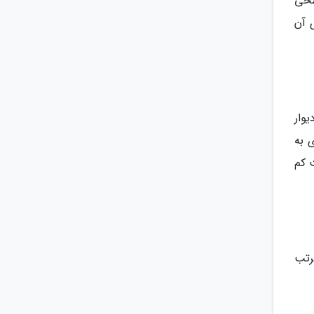
طحی
ی آن
وار
 به
 کم
رتب