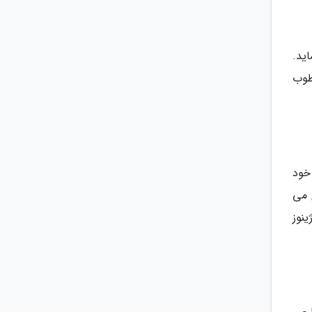
ید.
طوب
خود
 می
ینوز