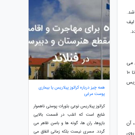
شد.
لیف
د.
 می
برد و باعث خشکی و خارش آن می گردد. با استفاده کردن از آب گرم به جای آب داغ و محدود کردن زمان حمام به 5 تا 10
زیس
همه چیز درباره کراتوز پیلاریس یا بیماری
پوست مرغی
کراتوز پیلاریس نوعی بثورات پوستی ناهموار
شایع است که اغلب در قسمت بالایی
 آن
بازوها، ران ها، گونه ها و باسن ظاهر می
گردد. مسری نیست بلکه زمانی اتفاق می
روی