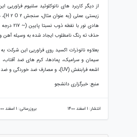
از دیگر کاربرد های نانوکلوئید سلنیوم فراوریی
زیست
هادی نور ب
حذف ته رنگ نامطلوب ایجاد شده به وسیله آهن و 
بعلاوه نانوذرات اکسید روی فراوریی این شرکت به
سیمان و سرامیک، پمادها، کرم های ضد آفتاب، روا
اشعه فرابنفش (UV)، و مصارف ضد خوردگی و ضد قارچی استفاده می گردد.
منبع: خبرگزاری دانشجو
انتشار:
1 اسفند 1400
بروزرسانی:
1 اسفند 1400