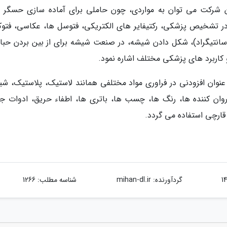
 این شرکت می توان به مواردی، چون حاملی برای آماده سازی حسگر 
ی عملی (به عنوان مثال، سنجش H 2 O 2)، در تشخیص پزشکی، رکتیفایر های الکتریکی، فتوسل ها، عکاسی، فت
ا نقطه ذوب نسبتا پایین (~ 217 درجه سانتیگراد)، شکل دادن شیشه، در صنعت شیشه برای از بین بردن ح
کاربرد های پزشکی مختلف اشاره نمود.
 عنوان افزودنی در فراوری مواد مختلفی همانند لاستیک، پلاستیک، شی
ن کننده ­ها، رنگ­ ها، چسب­ ها، باتری ­ها، اطفاء حریق، ادوات ج
گردآورنده:
mihan-dl.ir
شناسه مطلب: 1266