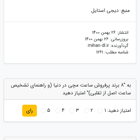
منبع: دیجی استایل
انتشار:
26 بهمن 1400
بروزرسانی:
26 بهمن 1400
گردآورنده:
mihan-dl.ir
شناسه مطلب: 1261
به "8 برند پرفروش ساعت مچی در دنیا (و راهنمای تشخیص
ساعت اصل از تقلبی)" امتیاز دهید
امتیاز دهید:
1
2
3
4
5
رای