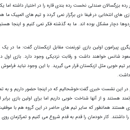
 رده بزرگسالان صندلی نخست رده بندی قاره را در اختیار داشته اما یک
ر این رده سنی تقویم AFC است. بازی های انتخابی در فیفا دی برگزار نمی گردد و تیم های المپیک ما ه
اردوها دچار مشکل بوده اند. ما به گذشته فکر نمی کنیم و اینجا هستی
گری پیرامون اولین بازی تورنمنت مقابل ازبکستان گفت: ما در یک گ
که به نظر من هر 4 تیم برای صعود شانس خواهند داشت و رقابت نزدیکی وجود دارد. بازی اول 
یم خوبی مثل ازبکستان قرار می گیرید. با این وجود نباید فراموش ک
داشت.
م در این نشست خبری گفت:خوشحالیم که در اینجا حضور داریم و به تم
ند هستند و از آنها شناخت خوبی داریم اما برای اولین بازی برابر ای
دی هستند همانطور که سایر تیم های حاضر در این گروه هم با موفقیت
 داشتند. کار خودمان را قدم به قدم شروع می کنیم و تمرکزمان روی ب