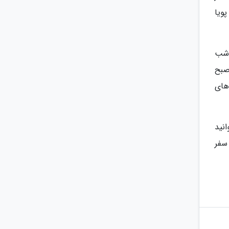
ویا
 شب
انید صبح
های
انید
سفر