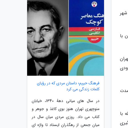
شهر
 با
ران
ودی
فرهنگ حییم؛ داستان مردی که در رؤیای
کلمات زندگی می کرد
 مدت
در سال های میانی دههٔ 1340، خیابان
منوچهری تهران هنوز بوی کاغذ و جوهر و
 با
کتاب می داد. روزی مردی میان سال در
یری
میان جمعی از رهگذران ایستاد تا واژه ای