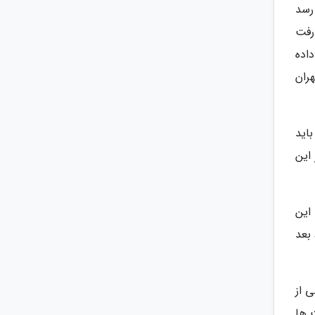
رسد
رفت
اده
ران
اید
این
این
 بعد
 از
دودیت ها