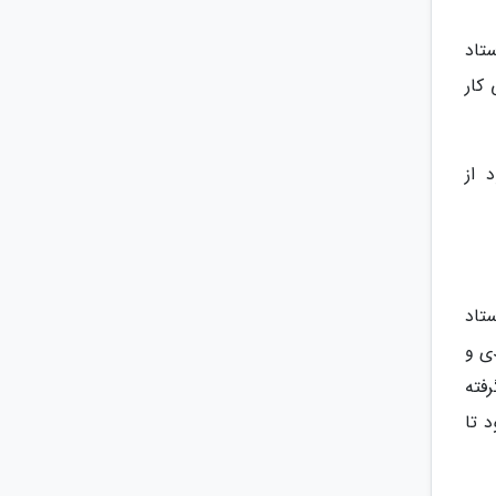
تاد
کار
 از
 ستاد
دی و
فته
 تا