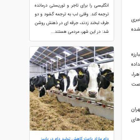
انگلیسی را برای تاجر و توریستی درمانده
ترجمه کند. وقتی لب به ترجمه گشود و دو
نجر شد و هیچ خبری
طرف لبخند زدند، جرقه ای در ذهنش روشن
شده
شد: در این شهر، مردمی هستند...
رزه
اده
هرا،
رصت
ران
های
دام مازاد باعث کاهش تولید دام در پاییز