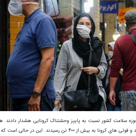
 حوزه سلامت کشور نسبت به پاییز وحشتناک کرونایی هشدار دادند. ه
هم شد. با شروع پاییز مبتلایان به کرونا اوج گرفتند و فوتی های کرونا به بیش از 400 تن رسیدند. این در حال