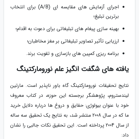
اجرای آزمایش های مقایسه ای (A/B) برای انتخاب
برترین تبلیغ؛
بهینه سازی پیغام های تبلیغاتی برای دعوت به اقدام؛
ارزیابی تأثیر تصاویر تبلیغاتی بر مغز مخاطبان؛
برنامه ریزی کمپین های بازسازی و تقویت برند.
یافته های شگفت انگیز علم نورومارکتینگ
نتایج تحقیقات نورومارکتینگ گاه باور ناپذیر است. مارتین
لیندستروم، پژوهشگر برجسته این حوزه، در کتاب معروف
خود با عنوان بیولوژی: حقایق و دروغ ها درباره دلایل خرید
ما که در سال 2008 منتشر شد، به نتایج یک تحقیق سه ساله
از سال 2004 پرداخته است. این تحقیق نکات جالبی را نشان
داد: