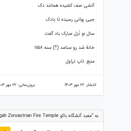
آتشی صف کشیده همانند دک
جیی بِوانی رسیده تا بادک
سال نو نُزل مبارک باد گفت
خانۀ شد رو سنامد (؟) سنه 1158
منبع: تاپ تراول
انتشار:
22 مهر 1403
بروزرسانی:
22 مهر 1403
به "معبد آتشگاه باکو Atashgah Zoroastrian Fire Temple" امتیاز دهید