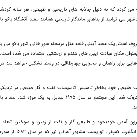
ب می گردد که به دلیل جاذبه های تاریخی و طبیعی، هر ساله گردشگ
ر می توانید از بناهای ماندگار تاریخی همانند معبد آتشگاه باکو باز
عروف است, یک معبد آیینی قلعه مثل درمحله سوراخانی شهر باکو می با
د بعنوان مکان عبادت آیین های هندو و زرتشتی استفاده می شده است. 
هایی برای راهبان و محرابی چهارطاقی در وسط تشکیل خواهد شد در 
 طبیعی خود بخاطر تاسیس تاسیسات نفت و گاز طبیعی در نزدیکی
منطقه به خاموشی گروید و معبد در سال 1883 متروک شد. این مجتمع در سال 1975 تبدیل به یک موزه شد. 
یرون آمدن خودبخود و طبیعی گاز و نفت از زمین و سوختن شعله 
همیشگی حاصل از آن ها است قرار گرفته است. انگلبرت کمپفر , توریست مشهور 