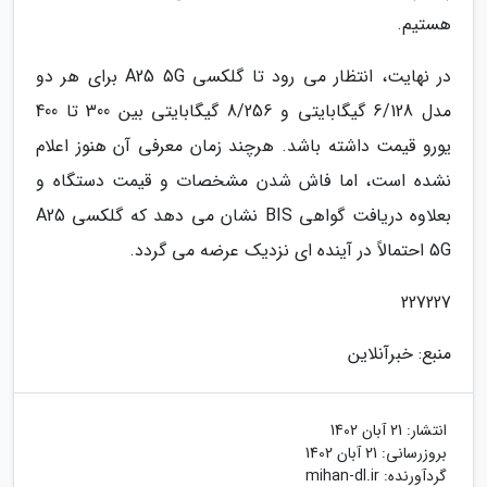
هستیم.
در نهایت، انتظار می رود تا گلکسی A25 5G برای هر دو
مدل 6/128 گیگابایتی و 8/256 گیگابایتی بین 300 تا 400
یورو قیمت داشته باشد. هرچند زمان معرفی آن هنوز اعلام
نشده است، اما فاش شدن مشخصات و قیمت دستگاه و
بعلاوه دریافت گواهی BIS نشان می دهد که گلکسی A25
5G احتمالاً در آینده ای نزدیک عرضه می گردد.
227227
منبع: خبرآنلاین
انتشار:
21 آبان 1402
بروزرسانی:
21 آبان 1402
گردآورنده:
mihan-dl.ir