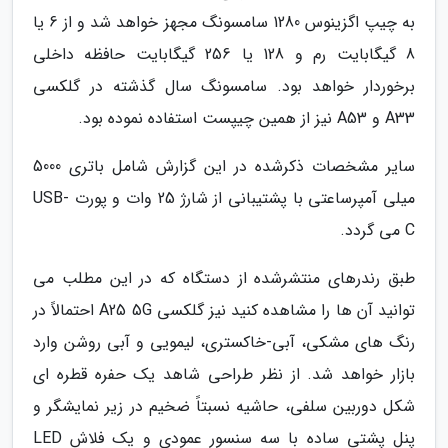
به چیپ اگزینوس 1280 سامسونگ مجهز خواهد شد و از 6 یا
8 گیگابایت رم و 128 یا 256 گیگابایت حافظه داخلی
برخوردار خواهد بود. سامسونگ سال گذشته در گلکسی
A33 و A53 نیز از همین چیپست استفاده نموده بود.
سایر مشخصات ذکرشده در این گزارش شامل باتری 5000
میلی آمپرساعتی با پشتیبانی از شارژ 25 وات و پورت USB-
C می گردد.
طبق رندرهای منتشرشده از دستگاه که در این مطلب می
توانید آن ها را مشاهده کنید نیز گلکسی A25 5G احتمالاً در
رنگ های مشکی، آبی-خاکستری، لیمویی و آبی روشن وارد
بازار خواهد شد. از نظر طراحی شاهد یک حفره قطره ای
شکل دوربین سلفی، حاشیه نسبتاً ضخیم در زیر نمایشگر و
پنل پشتی ساده با سه سنسور عمودی و یک فلاش LED