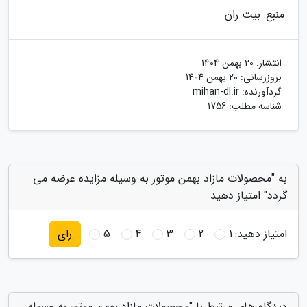
منبع: بیت ران
انتشار:
20 بهمن 1404
بروزرسانی:
20 بهمن 1404
گردآورنده:
mihan-dl.ir
شناسه مطلب: 1756
به "محصولات مازاد بهمن موتور به وسیله مزایده عرضه می
گردد" امتیاز دهید
امتیاز دهید:
1
2
3
4
5
رای
دیدگاه های مرتبط با "محصولات مازاد بهمن موتور به وسیله