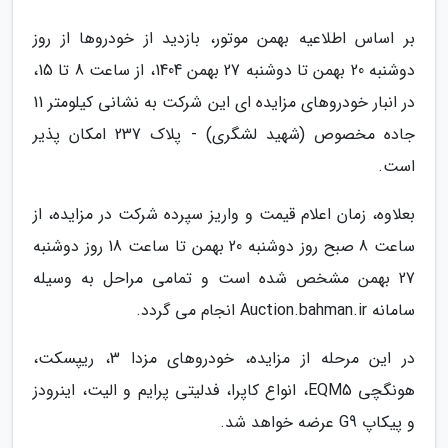
بر اساس اطلاعیه بهمن موتور، بازدید از خودروها از روز
دوشنبه 20 بهمن تا دوشنبه 27 بهمن 1404، از ساعت 8 تا 15،
در انبار خودروهای مزایده ای این شرکت به نشانی کیلومتر 11
جاده مخصوص (شهید لشگری) - پلاک 237 امکان پذیر
است.
بعلاوه، زمان اعلام قیمت و واریز سپرده شرکت در مزایده، از
ساعت 8 صبح روز دوشنبه 20 بهمن تا ساعت 18 روز دوشنبه
27 بهمن مشخص شده است و تمامی مراحل به وسیله
سامانه Auction.bahman.ir انجام می گردد.
در این مرحله از مزایده، خودروهای مزدا 3، ریپسکت،
هونگچی EQM5، انواع کاپرا، فدلیتی پرایم و الیت، اینرودز
و پیکاپ G9 عرضه خواهد شد.