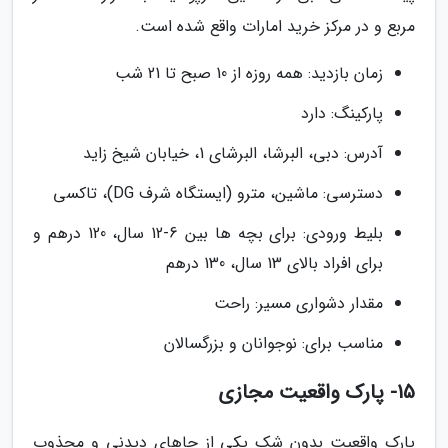
مربع و در مرکز خرید امارات واقع شده است.
زمان بازدید: همه روزه از 10 صبح تا 21 شب
پارکینگ: دارد
آدرس: دبی، البرشا، البرشای 1، خیابان شیخ زاید
دسترسی: ماشین، مترو (ایستگاه شرف DG)، تاکسی
بلیط ورودی: برای بچه ها بین 6-12 سال، 120 درهم و
برای افراد بالای 13 سال، 130 درهم
مقدار دشواری مسیر: راحت
مناسب برای: نوجوانان و بزرگسالان
15- پارک واقعیت مجازی
پارک واقعیت بدون شک یکی از جاهای دیدنی و مجذوب