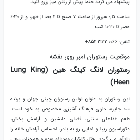
پیشنهاد می گردد حتما پیش از رفتن میز رزرو کنید.
ساعت کار: هرروز از ساعت 7 صبح تا 2 بعد از ظهر، و از 6:30
عصر تا 10:30 شب.
تلفن: 0066 2132 852+
موقعیت رستوران امبر روی نقشه
رستوران لانگ کینگ هین (Lung King
Heen)
این رستوران به عنوان اولین رستوران چینی جهان و برنده
سه جایزه، دارای فرهنگ آشپزی مخصوص به خود است.
طعم غذاهای سنتی، فضای دلنشین و آرامش بخش،
دکوراسیون زیبا و نمایی رو به بندر، احساس آرامش خانه را
یادآور می گردد. رفتار کارکنان مودبانه بوده و همچنان سعی