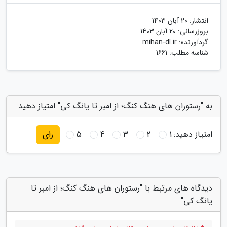
انتشار:
20 آبان 1403
بروزرسانی:
20 آبان 1403
گردآورنده:
mihan-dl.ir
شناسه مطلب: 1661
به "رستوران های هنگ کنگ؛ از امبر تا یانگ کی" امتیاز دهید
امتیاز دهید:
1
2
3
4
5
رای
دیدگاه های مرتبط با "رستوران های هنگ کنگ؛ از امبر تا
یانگ کی"